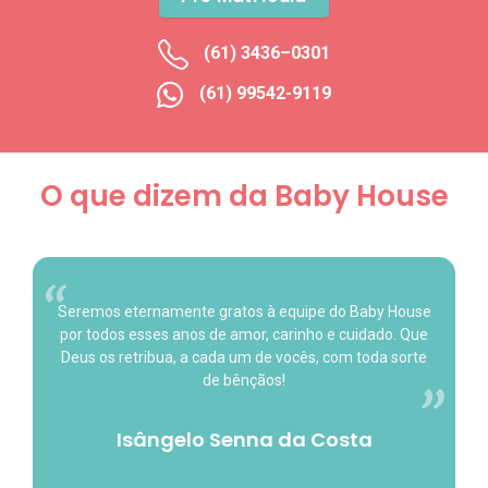
(61) 3436–0301
(61) 99542-9119
O que dizem da Baby House
Seremos eternamente gratos à equipe do Baby House
por todos esses anos de amor, carinho e cuidado. Que
Deus os retribua, a cada um de vocês, com toda sorte
de bênçãos!
Isângelo Senna da Costa